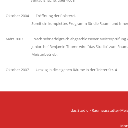
Verkaufsfläche: über 400 m²
Oktober 2004 Eröffnung der Polsterei.
Somit ein komplettes Programm für die Raum- und Innena
März 2007 Nach sehr erfolgreich abgeschlossener Meisterprüfung
Juniorchef Benjamin Thome wird "das Studio" zum Raumau
Meisterbetrieb.
Oktober 2007 Umzug in die eigenen Räume in der Trierer Str. 4
das Studio • Raumausstatter-Meiste
Mont