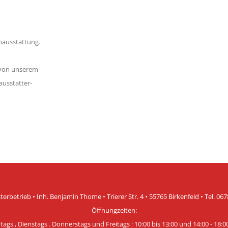
usstattung.
 von unserem
sstatter-
rbetrieb • Inh. Benjamin Thome • Trierer Str. 4 • 55765 Birkenfeld • Tel. 06
Öffnungzeiten:
ags , Dienstags . Donnerstags und Freitags : 10:00 bis 13:00 und 14:00 - 18:0