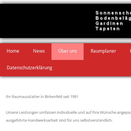
Home
News
Über uns
Raumplaner
Datenschutzerklärung
Ihr Raumausstatter in Birkenfeld seit 1991
Unsere Leistungen umfassen individuelle und auf Ihre Wünsche angepa
ausgeführte Handwerksarbeit sind für uns selbstverständlich.