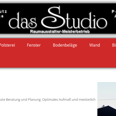
Polsterei
Fenster
Bodenbeläge
Wand
Bi
sste Beratung und Planung. Optimales Aufmaß und meisterlich