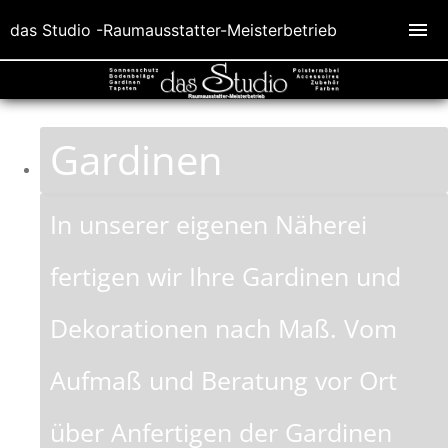
das Studio -Raumausstatter-Meisterbetrieb
Gardinen
In unserer eigenen Näherei
fertigen wir Ihre Gardinen und
Dekorationen nach Maß. Vom
Aufmaß und Beratung vor Ort
über Anfertigen der Gardinen