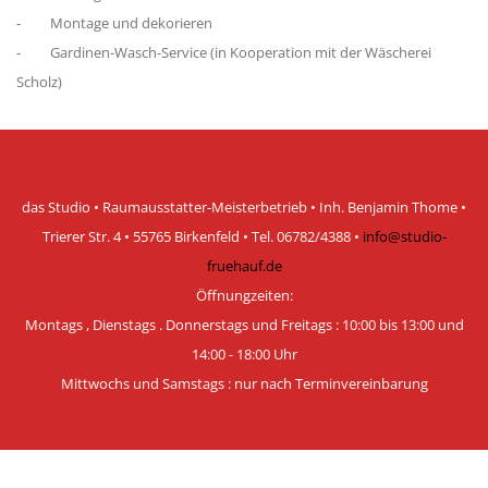
maßgefertigtem Insektenschutz
- Montage und dekorieren
- Gardinen-Wasch-Service (in Kooperation mit der Wäscherei
weitere Infos:
Scholz)
das Studio • Raumausstatter-Meisterbetrieb • Inh. Benjamin Thome •
Trierer Str. 4 • 55765 Birkenfeld • Tel. 06782/4388 •
info@studio-
fruehauf.de
Öffnungzeiten:
Montags , Dienstags . Donnerstags und Freitags : 10:00 bis 13:00 und
14:00 - 18:00 Uhr
Mittwochs und Samstags :
nur nach Terminvereinbarung