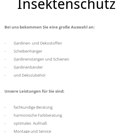
Insektenschutz
Beratung und optimales Aufmaß
bei Ihnen zu Hause, sowie die
Bei uns bekommen Sie eine große Auswahl an:
fachmännische Montage des für
- Gardinen- und Dekostoffen
Ihre Fenstersituation beste
- Scheibenhänger
- Gardinenstangen und Schienen
Sonnenschutzproduktes.
- Gardinenbänder
weitere Infos
- und Dekozubehör
Insektenschutz
Unsere Leistungen für Sie sind:
Erleben sie ein völlig neues
- fachkundige Beratung
- harmonische Farbberatung
Wohngefühl dank
- optimales Aufmaß
- Montage und Service