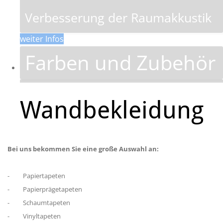
Verbesserung der Raumakkustik
weiter Infos
Farben und Zubehör
Anstrichmitteln und
Wandbekleidung
Beschichtungsstoffen für den
Innen- und Außenbereich
Bei uns bekommen Sie eine große Auswahl an:
weitere Infos
- Papiertapeten
- Papierprägetapeten
- Schaumtapeten
- Vinyltapeten