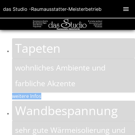
das Studio -Raumausstatter-Meisterbetrieb
Tapeten
wohnliches Ambiente und
farbliche Akzente
weitere Infos
Wandbespannung
sehr gute Wärmeisolierung und