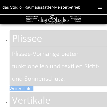
das Studio -Raumausstatter-Meisterbetrieb
Plissee
Plissee-Vorhänge bieten
funktionellen und textilen Sicht-
und Sonnenschutz.
Weitere Infos
Vertikale