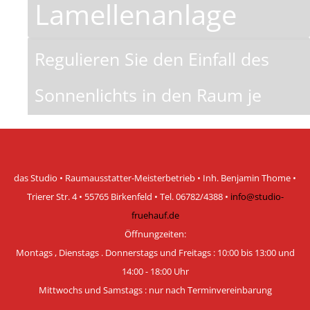
Lamellenanlage
Regulieren Sie den Einfall des
Sonnenlichts in den Raum je
nach Sonnenstand in feinsten
Abstufungen.
das Studio • Raumausstatter-Meisterbetrieb • Inh. Benjamin Thome •
weiter Infos
Trierer Str. 4 • 55765 Birkenfeld • Tel. 06782/4388 •
info@studio-
fruehauf.de
Jalousie
Öffnungzeiten:
Montags , Dienstags . Donnerstags und Freitags : 10:00 bis 13:00 und
sorgen dafür, den Blick ins Freie
14:00 - 18:00 Uhr
Mittwochs und Samstags :
nur nach Terminvereinbarung
zu behalten, ohne von außen